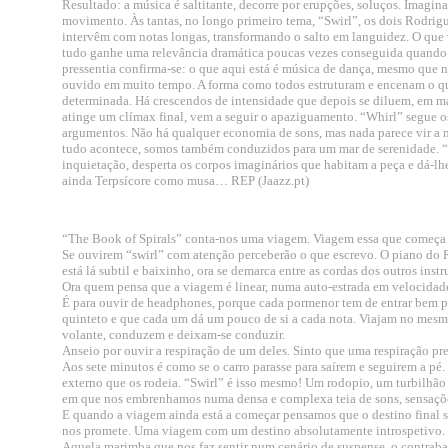
Resultado: a música é saltitante, decorre por erupções, soluços. Imagin
movimento. Às tantas, no longo primeiro tema, “Swirl”, os dois Rodrig
intervêm com notas longas, transformando o salto em languidez. O que 
tudo ganhe uma relevância dramática poucas vezes conseguida quando e
pressentia confirma-se: o que aqui está é música de dança, mesmo que nã
ouvido em muito tempo. A forma como todos estruturam e encenam o que
determinada. Há crescendos de intensidade que depois se diluem, em mani
atinge um clímax final, vem a seguir o apaziguamento. “Whirl” segue 
argumentos. Não há qualquer economia de sons, mas nada parece vir a 
tudo acontece, somos também conduzidos para um mar de serenidade. “
inquietação, desperta os corpos imaginários que habitam a peça e dá-lh
ainda Terpsícore como musa… REP (Jaazz.pt)
“The Book of Spirals” conta-nos uma viagem. Viagem essa que começa de
Se ouvirem “swirl” com atenção perceberão o que escrevo. O piano do R
está lá subtil e baixinho, ora se demarca entre as cordas dos outros ins
Ora quem pensa que a viagem é linear, numa auto-estrada em velocidade
É para ouvir de headphones, porque cada pormenor tem de entrar bem pe
quinteto e que cada um dá um pouco de si a cada nota. Viajam no mesmo
volante, conduzem e deixam-se conduzir.
Anseio por ouvir a respiração de um deles. Sinto que uma respiração pres
Aos sete minutos é como se o carro parasse para saírem e seguirem a 
externo que os rodeia. “Swirl” é isso mesmo! Um rodopio, um turbilhã
em que nos embrenhamos numa densa e complexa teia de sons, sensaçõ
E quando a viagem ainda está a começar pensamos que o destino final só 
nos promete. Uma viagem com um destino absolutamente introspetivo.
Aquela marimba que nos faz sentir num cenário de suspense, o contraba