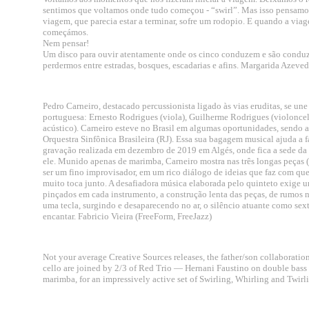
sentimos que voltamos onde tudo começou - “swirl”. Mas isso pensamos
viagem, que parecia estar a terminar, sofre um rodopio. E quando a vi
começámos.
Nem pensar!
Um disco para ouvir atentamente onde os cinco conduzem e são condu
perdermos entre estradas, bosques, escadarias e afins. Margarida Aze
Pedro Carneiro, destacado percussionista ligado às vias eruditas, se un
portuguesa: Ernesto Rodrigues (viola), Guilherme Rodrigues (violoncel
acústico). Carneiro esteve no Brasil em algumas oportunidades, sendo 
Orquestra Sinfônica Brasileira (RJ). Essa sua bagagem musical ajuda a 
gravação realizada em dezembro de 2019 em Algés, onde fica a sede da
ele. Munido apenas de marimba, Carneiro mostra nas três longas peça
ser um fino improvisador, em um rico diálogo de ideias que faz com qu
muito toca junto. A desafiadora música elaborada pelo quinteto exige 
pinçados em cada instrumento, a construção lenta das peças, de rumos n
uma tecla, surgindo e desaparecendo no ar, o silêncio atuante como sex
encantar. Fabricio Vieira (FreeForm, FreeJazz)
Not your average Creative Sources releases, the father/son collaborat
cello are joined by 2/3 of Red Trio — Hernani Faustino on double bas
marimba, for an impressively active set of Swirling, Whirling and Twirl