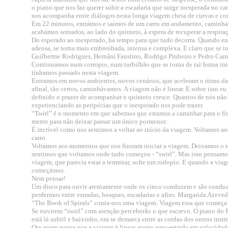
o piano que nos faz querer subir a escadaria que surge inesperada no ca
nos acompanha entre diálogos nesta longa viagem cheia de curvas e con
Em 22 minutos, entrámos e saímos de um carro em andamento, caminhá
acabámos sentados, ao lado do quinteto, à espera de recuperar a respira
Do esperado ao inesperado, há tempo para que tudo decorra. Quando en
adensa, se torna mais embrenhada, intensa e complexa. E claro que se t
Guilherme Rodrigues, Hernâni Faustino, Rodrigo Pinheiro e Pedro Carn
Continuamos num corropio, num turbilhão que se torna de tal forma inte
tínhamos passado nesta viagem.
Entramos em novos ambientes, novos cenários, que aceleram o ritmo da 
afinal, tão certos, caminhávamos. A viagem não é linear. E sobre isso e
definido o prazer de acompanhar o quinteto cresce. Quantos de nós não 
experienciando as peripécias que o inesperado nos pode trazer.
“Twirl” é o momento em que sabemos que estamos a caminhar para o fim
mente para não deixar passar um único pormenor.
É incrível como nos sentimos a voltar ao início da viagem. Voltamos a
carro.
Voltamos aos momentos que nos fizeram iniciar a viagem. Deixamos o r
sentimos que voltamos onde tudo começou - “swirl”. Mas isso pensamos
viagem, que parecia estar a terminar, sofre um rodopio. E quando a vi
começámos.
Nem pensar!
Um disco para ouvir atentamente onde os cinco conduzem e são condu
perdermos entre estradas, bosques, escadarias e afins. Margarida Aze
“The Book of Spirals” conta-nos uma viagem. Viagem essa que começa de
Se ouvirem “swirl” com atenção perceberão o que escrevo. O piano do R
está lá subtil e baixinho, ora se demarca entre as cordas dos outros ins
Ora quem pensa que a viagem é linear, numa auto-estrada em velocidade