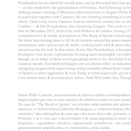
Pentahedron (as recorded the month prior, and as discussed here last mon
— as also marked by the participation of Faustino. And following on h
shifting modal coloring of Rhetorica (discussed here in August 2019), Pi
in particular together with Carneiro, the two forming something of a t
whole. (And I only know Carneiro from his relatively central role on t
Camões — & like Pentahedron, also involving Zingaro: The circle is comp
here in December 2015, from a trio with Pinheiro & Camões joining LST'
communicative & steady articulation to The Book of Spirals, balancing 
the latter functioning more to fill & tilt textures around the piano-mar
momentum, with various runs & swells, evoking both wild & more urban
mysterious by the end. In that sense, & also like Pentahedron, it become
Rodrigues' own recent explorations focusing more thoroughly on timbre &
though, as so many of these novel groupings seem to do, into kind of 
classical moods. Extended techniques are not absent either, as indicate
intriguing (augmented) improvising string ensemble album from Creativ
of Spirals is rather aggressive & even flashy at times (especially given t
even almost static & procedural) at others. Todd McComb's Jazz Thoug
Juntar Pedro Carneiro, percussionista de música erudita contemporânea
improvisador que tem as suas matrizes de referência tanto no jazz quanto
No caso de “The Book of Spirals” envolvidos estão também três músicos 
musicais, o violoncelista Guilherme Rodrigues, o violetista Ernesto Rod
estranhos” das ordenações do caos que vêm neste disco são, portanto, a
Pinheiro, e se é certo que o factor timbre é de suma importância neste 
propósito – espontâneo, intuitivo, improvisado, relembre-se – de constr
generosamente amplificadas, ou contrariadas, pelas cordas.