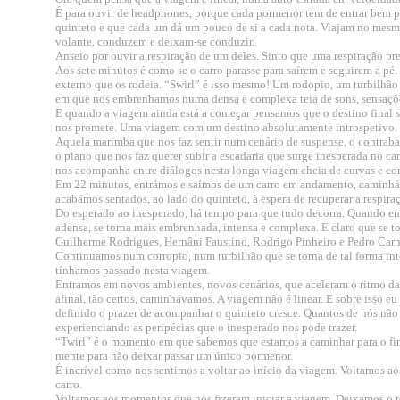
É para ouvir de headphones, porque cada pormenor tem de entrar bem pe
quinteto e que cada um dá um pouco de si a cada nota. Viajam no mesmo
volante, conduzem e deixam-se conduzir.
Anseio por ouvir a respiração de um deles. Sinto que uma respiração pres
Aos sete minutos é como se o carro parasse para saírem e seguirem a 
externo que os rodeia. “Swirl” é isso mesmo! Um rodopio, um turbilhã
em que nos embrenhamos numa densa e complexa teia de sons, sensaçõ
E quando a viagem ainda está a começar pensamos que o destino final só 
nos promete. Uma viagem com um destino absolutamente introspetivo.
Aquela marimba que nos faz sentir num cenário de suspense, o contraba
o piano que nos faz querer subir a escadaria que surge inesperada no ca
nos acompanha entre diálogos nesta longa viagem cheia de curvas e con
Em 22 minutos, entrámos e saímos de um carro em andamento, caminhá
acabámos sentados, ao lado do quinteto, à espera de recuperar a respira
Do esperado ao inesperado, há tempo para que tudo decorra. Quando en
adensa, se torna mais embrenhada, intensa e complexa. E claro que se t
Guilherme Rodrigues, Hernâni Faustino, Rodrigo Pinheiro e Pedro Carn
Continuamos num corropio, num turbilhão que se torna de tal forma inte
tínhamos passado nesta viagem.
Entramos em novos ambientes, novos cenários, que aceleram o ritmo da 
afinal, tão certos, caminhávamos. A viagem não é linear. E sobre isso e
definido o prazer de acompanhar o quinteto cresce. Quantos de nós não 
experienciando as peripécias que o inesperado nos pode trazer.
“Twirl” é o momento em que sabemos que estamos a caminhar para o fim
mente para não deixar passar um único pormenor.
É incrível como nos sentimos a voltar ao início da viagem. Voltamos a
carro.
Voltamos aos momentos que nos fizeram iniciar a viagem. Deixamos o r