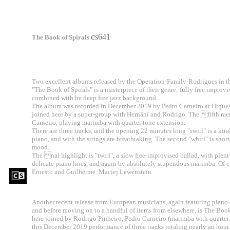
c
s641
The Book of Spirals
Two excellent albums released by the Operation-Family-Rodrigues in t
"The Book of Spirals" is a masterpiece of their genre: fully free improv
combined with he deep free jazz background.
The album was recorded in December 2019 by Pedro Carneiro at Orques
joined here by a super-group with Hernâni and Rodrigo. The fifth member
Carneiro, playing marimba with quarter tone extension.
There are three tracks, and the opening 22 minutes long "swirl" is a kin
piano, and with the strings are breathtaking. The second "whirl" is shor
mood.
The nal highlight is "twirl", a slow free-improvised ballad, with plen
delicate piano lines, and again by absolutely stupendous marimba. Of cou
Ernesto and Guilherme. Maciej Lewenstein
Another recent release from European musicians, again featuring piano (
and before moving on to a handful of items from elsewhere, is The Boo
here joined by Rodrigo Pinheiro, Pedro Carneiro (marimba with quarter
this December 2019 performance of three tracks totaling nearly an hour.